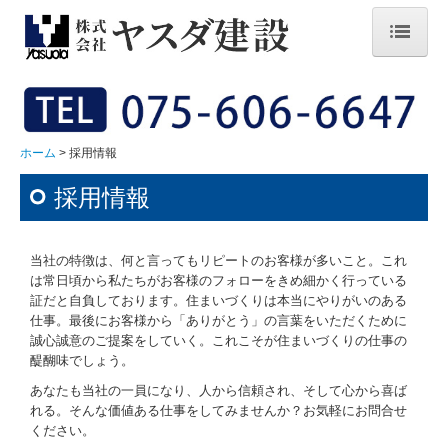
ホーム
会社概要
ホーム
採用情報
事業内容
採用情報
採用情報
お問合せ
当社の特徴は、何と言ってもリピートのお客様が多いこと。
これ
は常日頃から私たちがお客様のフォローをきめ細かく行っている
プライバシーポリシー
証だと
自負しております。
住まいづくりは本当にやりがいのある
仕事。
最後にお客様から「ありがとう」の言葉をいただくために
誠心誠意の
ご提案をしていく。これこそが住まいづくりの仕事の
醍醐味でしょう。
あなたも当社の一員になり、人から信頼され、そして
心から喜ば
れる。そんな価値ある仕事をしてみませんか？お気軽にお問合せ
ください。